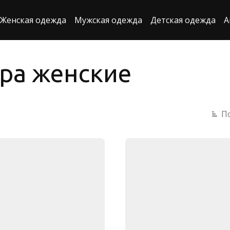
Женская одежда
Мужская одежда
Детская одежда
А
ра женские
П