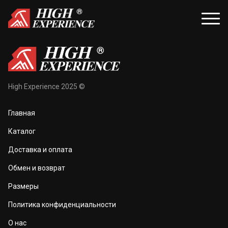
уары
Распродажа
High Experience 2025 ©
и и балаклавы
Распродажа для женщин
Главная
жки и перчатки
Распродажа для мужчин
Каталог
оноски
Доставка и оплата
а и маски
Обмен и возврат
та тела
Размеры
 и чехлы
Политика конфиденциальности
О нас