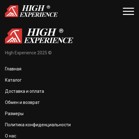
уары
Распродажа
High Experience 2025 ©
и и балаклавы
Распродажа для женщин
Главная
жки и перчатки
Распродажа для мужчин
Каталог
оноски
Доставка и оплата
а и маски
Обмен и возврат
та тела
Размеры
 и чехлы
Политика конфиденциальности
О нас