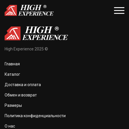
уары
Распродажа
High Experience 2025 ©
и и балаклавы
Распродажа для женщин
Главная
жки и перчатки
Распродажа для мужчин
Каталог
оноски
Доставка и оплата
а и маски
Обмен и возврат
та тела
Размеры
 и чехлы
Политика конфиденциальности
О нас