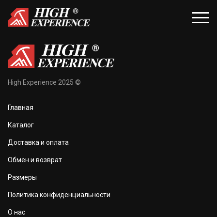
уары
Распродажа
High Experience 2025 ©
и и балаклавы
Распродажа для женщин
Главная
жки и перчатки
Распродажа для мужчин
Каталог
оноски
Доставка и оплата
а и маски
Обмен и возврат
та тела
Размеры
 и чехлы
Политика конфиденциальности
О нас