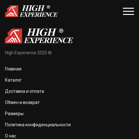
уары
Распродажа
High Experience 2025 ©
и и балаклавы
Распродажа для женщин
Главная
жки и перчатки
Распродажа для мужчин
Каталог
оноски
Доставка и оплата
а и маски
Обмен и возврат
та тела
Размеры
 и чехлы
Политика конфиденциальности
О нас