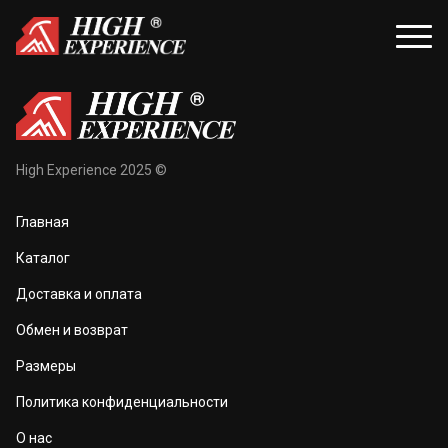
уары
Распродажа
High Experience 2025 ©
и и балаклавы
Распродажа для женщин
Главная
жки и перчатки
Распродажа для мужчин
Каталог
оноски
Доставка и оплата
а и маски
Обмен и возврат
та тела
Размеры
 и чехлы
Политика конфиденциальности
О нас