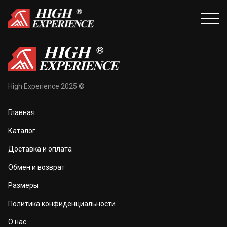
уары
Распродажа
High Experience 2025 ©
и и балаклавы
Распродажа для женщин
Главная
жки и перчатки
Распродажа для мужчин
Каталог
оноски
Доставка и оплата
а и маски
Обмен и возврат
та тела
Размеры
 и чехлы
Политика конфиденциальности
О нас