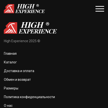
уары
Распродажа
High Experience 2025 ©
и и балаклавы
Распродажа для женщин
Главная
жки и перчатки
Распродажа для мужчин
Каталог
оноски
Доставка и оплата
а и маски
Обмен и возврат
та тела
Размеры
 и чехлы
Политика конфиденциальности
О нас