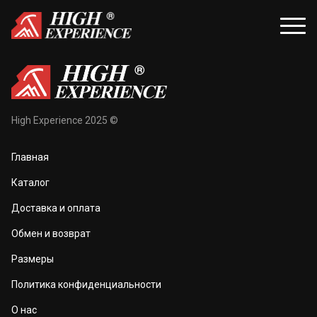
уары
Распродажа
High Experience 2025 ©
и и балаклавы
Распродажа для женщин
Главная
жки и перчатки
Распродажа для мужчин
Каталог
оноски
Доставка и оплата
а и маски
Обмен и возврат
та тела
Размеры
 и чехлы
Политика конфиденциальности
О нас