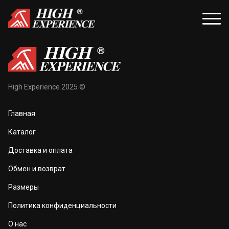
уары
Распродажа
High Experience 2025 ©
и и балаклавы
Распродажа для женщин
Главная
жки и перчатки
Распродажа для мужчин
Каталог
оноски
Доставка и оплата
а и маски
Обмен и возврат
та тела
Размеры
 и чехлы
Политика конфиденциальности
О нас