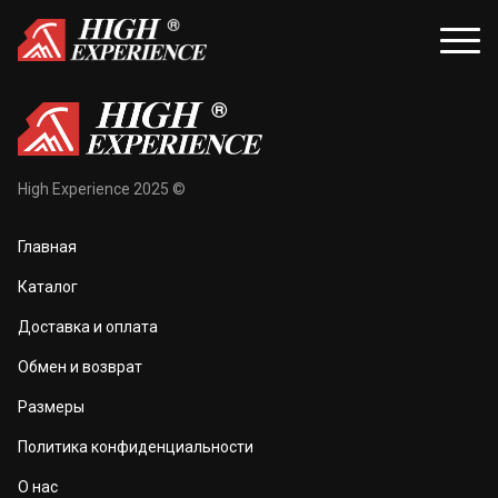
уары
Распродажа
High Experience 2025 ©
и и балаклавы
Распродажа для женщин
Главная
жки и перчатки
Распродажа для мужчин
Каталог
оноски
Доставка и оплата
а и маски
Обмен и возврат
та тела
Размеры
 и чехлы
Политика конфиденциальности
О нас