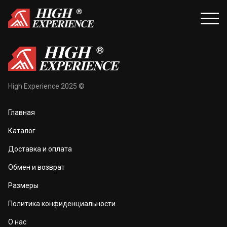
уары
Распродажа
High Experience 2025 ©
и и балаклавы
Распродажа для женщин
Главная
жки и перчатки
Распродажа для мужчин
Каталог
оноски
Доставка и оплата
а и маски
Обмен и возврат
та тела
Размеры
 и чехлы
Политика конфиденциальности
О нас