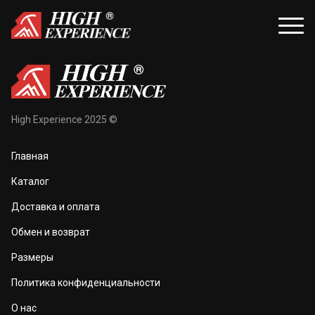
уары
Распродажа
High Experience 2025 ©
и и балаклавы
Распродажа для женщин
Главная
жки и перчатки
Распродажа для мужчин
Каталог
оноски
Доставка и оплата
а и маски
Обмен и возврат
та тела
Размеры
 и чехлы
Политика конфиденциальности
О нас