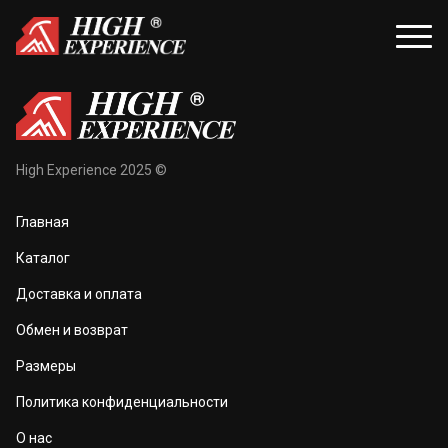
уары
Распродажа
High Experience 2025 ©
и и балаклавы
Распродажа для женщин
Главная
жки и перчатки
Распродажа для мужчин
Каталог
оноски
Доставка и оплата
а и маски
Обмен и возврат
та тела
Размеры
 и чехлы
Политика конфиденциальности
О нас