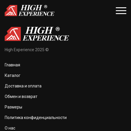
уары
Распродажа
High Experience 2025 ©
и и балаклавы
Распродажа для женщин
Главная
жки и перчатки
Распродажа для мужчин
Каталог
оноски
Доставка и оплата
а и маски
Обмен и возврат
та тела
Размеры
 и чехлы
Политика конфиденциальности
О нас