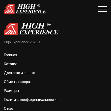
уары
Распродажа
High Experience 2025 ©
и и балаклавы
Распродажа для женщин
Главная
жки и перчатки
Распродажа для мужчин
Каталог
оноски
Доставка и оплата
а и маски
Обмен и возврат
та тела
Размеры
 и чехлы
Политика конфиденциальности
О нас