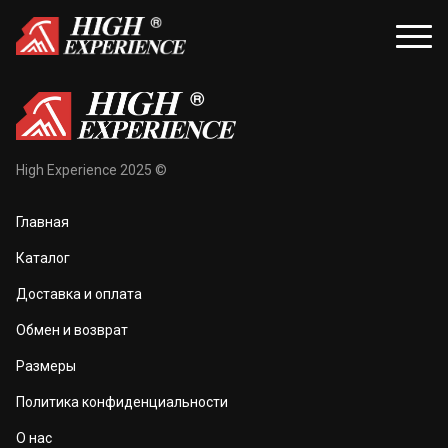
уары
Распродажа
High Experience 2025 ©
и и балаклавы
Распродажа для женщин
Главная
жки и перчатки
Распродажа для мужчин
Каталог
оноски
Доставка и оплата
а и маски
Обмен и возврат
та тела
Размеры
 и чехлы
Политика конфиденциальности
О нас