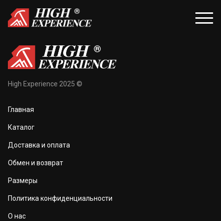
уары
Распродажа
High Experience 2025 ©
и и балаклавы
Распродажа для женщин
Главная
жки и перчатки
Распродажа для мужчин
Каталог
оноски
Доставка и оплата
а и маски
Обмен и возврат
та тела
Размеры
 и чехлы
Политика конфиденциальности
О нас