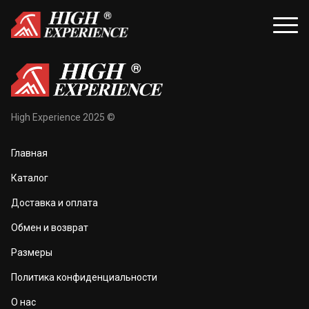
уары
Распродажа
High Experience 2025 ©
и и балаклавы
Распродажа для женщин
Главная
жки и перчатки
Распродажа для мужчин
Каталог
оноски
Доставка и оплата
а и маски
Обмен и возврат
та тела
Размеры
 и чехлы
Политика конфиденциальности
О нас