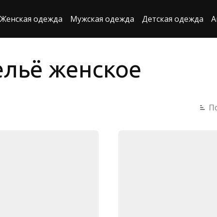
Женская одежда
Мужская одежда
Детская одежда
А
льё женское
П